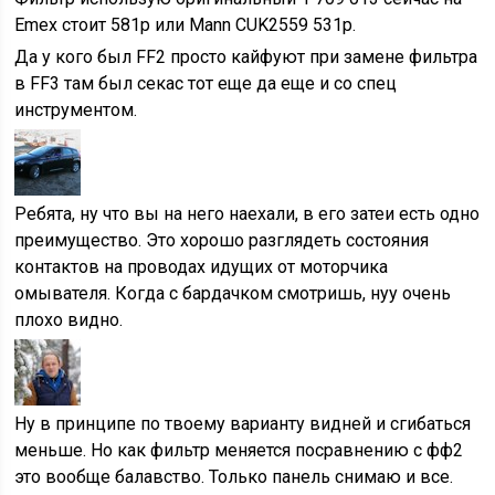
Emex стоит 581р или Mann CUK2559 531р.
Да у кого был FF2 просто кайфуют при замене фильтра
в FF3 там был секас тот еще да еще и со спец
инструментом.
Ребята, ну что вы на него наехали, в его затеи есть одно
преимущество. Это хорошо разглядеть состояния
контактов на проводах идущих от моторчика
омывателя. Когда с бардачком смотришь, нуу очень
плохо видно.
Ну в принципе по твоему варианту видней и сгибаться
меньше. Но как фильтр меняется посравнению с фф2
это вообще балавство. Только панель снимаю и все.