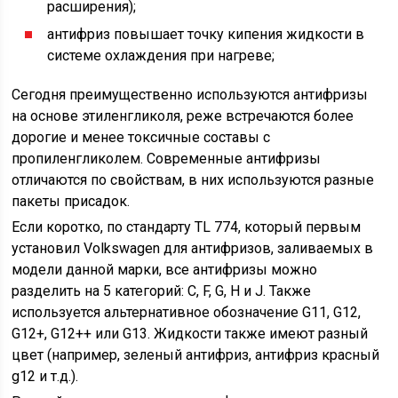
расширения);
антифриз повышает точку кипения жидкости в
системе охлаждения при нагреве;
Сегодня преимущественно используются антифризы
на основе этиленгликоля, реже встречаются более
дорогие и менее токсичные составы с
пропиленгликолем. Современные антифризы
отличаются по свойствам, в них используются разные
пакеты присадок.
Если коротко, по стандарту TL 774, который первым
установил Volkswagen для антифризов, заливаемых в
модели данной марки, все антифризы можно
разделить на 5 категорий: C, F, G, H и J. Также
используется альтернативное обозначение G11, G12,
G12+, G12++ или G13. Жидкости также имеют разный
цвет (например, зеленый антифриз, антифриз красный
g12 и т.д.).