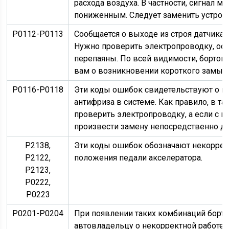
расхода воздуха. В частности, сигнал
пониженным. Следует заменить устройс
Р0112-Р0113
Сообщается о выходе из строя датчика 
Нужно проверить электропроводку, осо
перепаяны. По всей видимости, бортов
вам о возникновении короткого замык
Р0116-Р0118
Эти коды ошибок свидетельствуют о н
антифриза в системе. Как правило, в та
проверить электропроводку, а если с ц
произвести замену непосредственно да
Р2138,
Эти коды ошибок обозначают некоррек
Р2122,
положения педали акселератора.
Р2123,
Р0222,
Р0223
Р0201-Р0204
При появлении таких комбинаций борт
автовладельцу о некорректной работе о