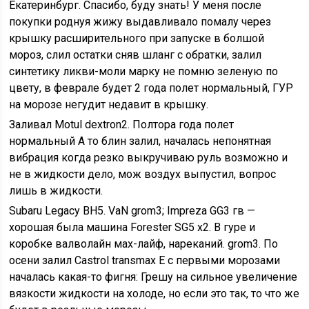
Екатеринбург. Спасибо, буду знать! У меня после
покупки роднуя жижу выдавливало помалу через
крышку расширительного при запуске в болшой
мороз, слил остатки сняв шланг с обратки, залил
синтетику ликви-моли марку не помню зеленую по
цвету, в феврале будет 2 года полет нормальный, ГУР
на морозе негудит недавит в крышку.
Заливал Motul dextron2. Полтора года полет
нормальный А то блин залил, началась непонятная
вибрация когда резко выкручиваю руль возможно и
не в жидкости дело, мож воздух выпустил, вопрос
лишь в жидкости.
Subaru Legacy BH5. VaN grom3; Impreza GG3 гв —
хорошая была машина Forester SG5 x2. В гуре и
коробке валволайн мах-лайф, нареканий. grom3. По
осени залил Castrol transmax Е с первыми морозами
началась какая-то фигня: Грешу на сильное увеличение
вязкости жидкости на холоде, но если это так, то что же