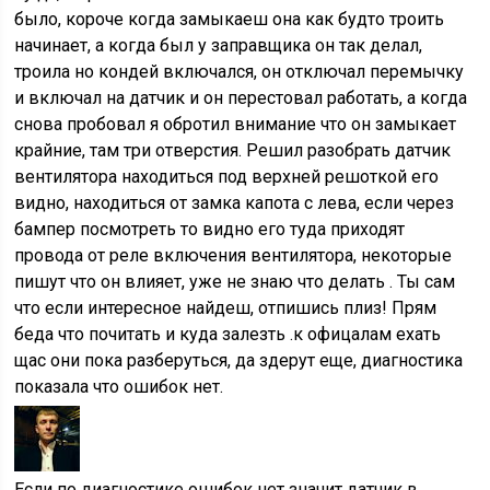
было, короче когда замыкаеш она как будто троить
начинает, а когда был у заправщика он так делал,
троила но кондей включался, он отключал перемычку
и включал на датчик и он перестовал работать, а когда
снова пробовал я обротил внимание что он замыкает
крайние, там три отверстия. Решил разобрать датчик
вентилятора находиться под верхней решоткой его
видно, находиться от замка капота с лева, если через
бампер посмотреть то видно его туда приходят
провода от реле включения вентилятора, некоторые
пишут что он влияет, уже не знаю что делать . Ты сам
что если интересное найдеш, отпишись плиз! Прям
беда что почитать и куда залезть .к офицалам ехать
щас они пока разберуться, да здерут еще, диагностика
показала что ошибок нет.
Если по диагностике ошибок нет значит датчик в