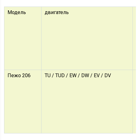
Модель
двигатель
К
Пежо 206
TU / TUD / EW / DW / EV / DV